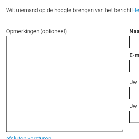
Wilt u iemand op de hoogte brengen van het bericht:
He
Opmerkingen (optioneel)
Naa
E-m
Uw 
Uw 
afsluiten
versturen