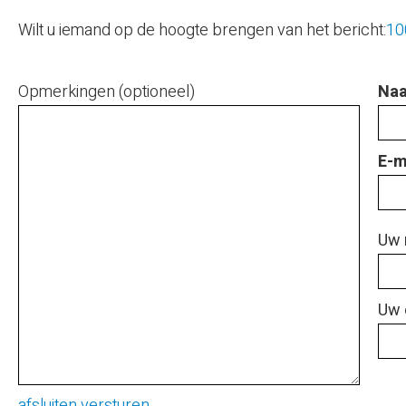
Wilt u iemand op de hoogte brengen van het bericht:
10
Opmerkingen (optioneel)
Naa
E-m
Uw 
Uw 
afsluiten
versturen