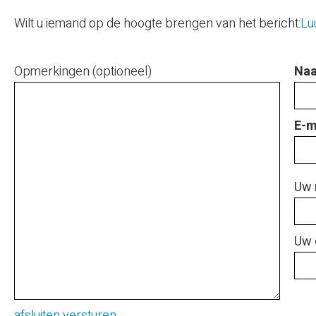
Wilt u iemand op de hoogte brengen van het bericht:
Lu
Opmerkingen (optioneel)
Naa
E-m
Uw 
Uw 
afsluiten
versturen