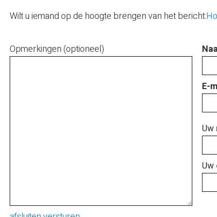
Wilt u iemand op de hoogte brengen van het bericht:
Ho
Opmerkingen (optioneel)
Naa
E-m
Uw 
Uw 
afsluiten
versturen