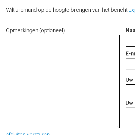
Wilt u iemand op de hoogte brengen van het bericht:
Ex
Opmerkingen (optioneel)
Naa
E-m
Uw 
Uw 
afsluiten
versturen