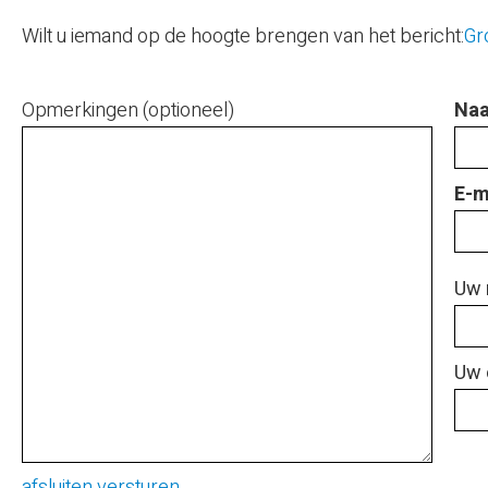
Wilt u iemand op de hoogte brengen van het bericht:
Gr
Opmerkingen (optioneel)
Naa
E-m
Uw 
Uw 
afsluiten
versturen