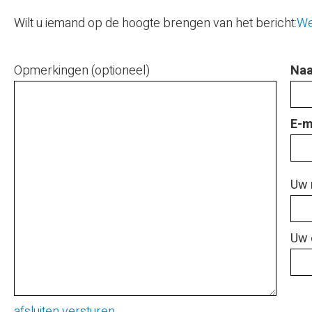
Wilt u iemand op de hoogte brengen van het bericht:
We
Opmerkingen (optioneel)
Naa
E-m
Uw 
Uw 
afsluiten
versturen