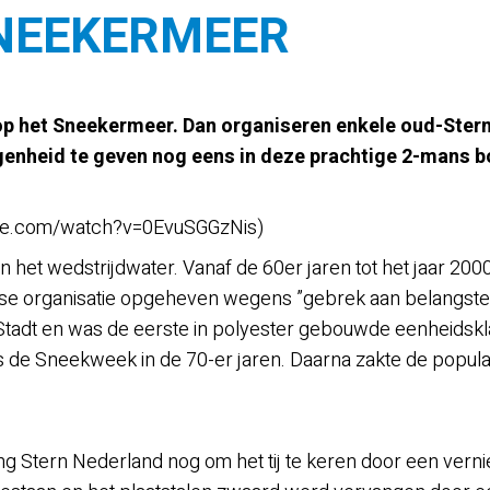
SNEEKERMEER
p het Sneekermeer. Dan organiseren enkele oud-Sternz
genheid te geven nog eens in deze prachtige 2-mans b
ube.com/watch?v=0EvuSGGzNis)
an het wedstrijdwater. Vanaf de 60er jaren tot het jaar 
se organisatie opgeheven wegens ”gebrek aan belangstel
tadt en was de eerste in polyester gebouwde eenheidskl
ns de Sneekweek in de 70-er jaren. Daarna zakte de popul
g Stern Nederland nog om het tij te keren door een verni