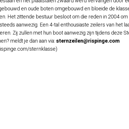
estaan en het plaatstalen zwaard werd vervangen door e
 gebouwd en oude boten omgebouwd en bloeide de klasse 
en. Het zittende bestuur besloot om die reden in 2004 om 
g steeds aanwezig. Een 4-tal enthousiaste zeilers van het
en. Zij zullen met hun boot aanwezig zijn tijdens deze St
en? meldt je dan aan via:
sternzeilen@rispinge.com
.rispinge.com/sternklasse)