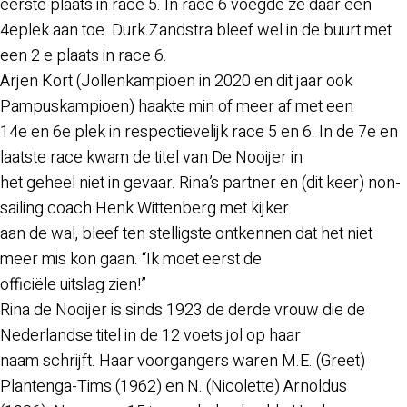
eerste plaats in race 5. In race 6 voegde ze daar een
4eplek aan toe. Durk Zandstra bleef wel in de buurt met
een 2 e plaats in race 6.
Arjen Kort (Jollenkampioen in 2020 en dit jaar ook
Pampuskampioen) haakte min of meer af met een
14e en 6e plek in respectievelijk race 5 en 6. In de 7e en
laatste race kwam de titel van De Nooijer in
het geheel niet in gevaar. Rina’s partner en (dit keer) non-
sailing coach Henk Wittenberg met kijker
aan de wal, bleef ten stelligste ontkennen dat het niet
meer mis kon gaan. “Ik moet eerst de
officiële uitslag zien!”
Rina de Nooijer is sinds 1923 de derde vrouw die de
Nederlandse titel in de 12 voets jol op haar
naam schrijft. Haar voorgangers waren M.E. (Greet)
Plantenga-Tims (1962) en N. (Nicolette) Arnoldus