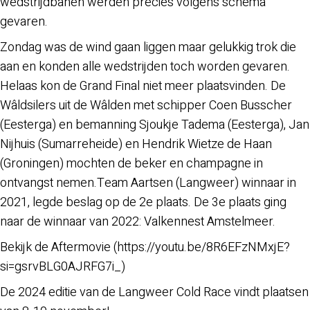
wedstrijdbanen werden precies volgens schema
gevaren.
Zondag was de wind gaan liggen maar gelukkig trok die
aan en konden alle wedstrijden toch worden gevaren.
Helaas kon de Grand Final niet meer plaatsvinden. De
Wâldsilers uit de Wâlden met schipper Coen Busscher
(Eesterga) en bemanning Sjoukje Tadema (Eesterga), Jan
Nijhuis (Sumarreheide) en Hendrik Wietze de Haan
(Groningen) mochten de beker en champagne in
ontvangst nemen.Team Aartsen (Langweer) winnaar in
2021, legde beslag op de 2e plaats. De 3e plaats ging
naar de winnaar van 2022: Valkennest Amstelmeer.
Bekijk de Aftermovie (https://youtu.be/8R6EFzNMxjE?
si=gsrvBLG0AJRFG7i_)
De 2024 editie van de Langweer Cold Race vindt plaatsen