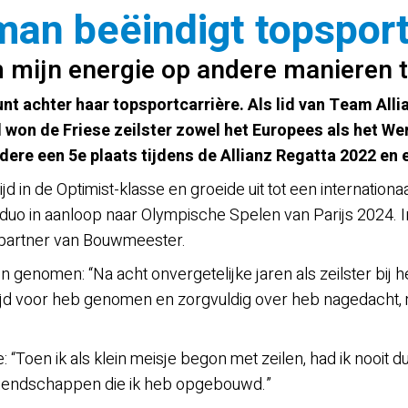
man beëindigt topsport
om mijn energie op andere manieren 
t achter haar topsportcarrière. Als lid van Team Alli
d won de Friese zeilster zowel het Europees als het 
ere een 5e plaats tijdens de Allianz Regatta 2022 en 
 in de Optimist-klasse en groeide uit tot een internation
duo in aanloop naar Olympische Spelen van Parijs 2024. 
gspartner van Bouwmeester.
enomen: “Na acht onvergetelijke jaren als zeilster bij h
de tijd voor heb genomen en zorgvuldig over heb nagedacht,
: “Toen ik als klein meisje begon met zeilen, had ik nooit 
 vriendschappen die ik heb opgebouwd.”