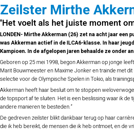
Zeilster Mirthe Akker
''Het voelt als het juiste moment 
LONDEN- Mirthe Akkerman (26) zet na acht jaar een pun
was Akkerman actief in de ILCA6-klasse. In haar jeug
Kampioen. In de afgelopen jaren behaalde ze onder and
Geboren op 25 mei 1998, begon Akkerman op jonge leeftijd
Marit Bouwmeester en Maxime Jonker en trainde met dit 
selectie voor de Olympische Spelen in Tokio, als trainin
Akkerman heeft haar besluit om te stoppen weloverwogen g
de topsport af te sluiten. Het is een beslissing waar ik 
andere manieren te besteden.”
De gedreven zeilster blikt dankbaar terug op haar carrière
die ik heb bereikt, de mensen die ik heb ontmoet, en de