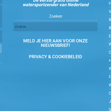
De eerste gratis online
watersportzender van Nederland
Zoeken
B
MELD JE HIER AAN VOOR ONZE
NIEUWSBRIEF!
PRIVACY & COOKIEBELEID
O
S