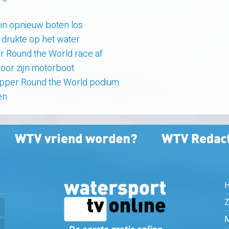
uin opnieuw boten los
e drukte op het water
er Round the World race af
oor zijn motorboot
lipper Round the World podium
en
Z