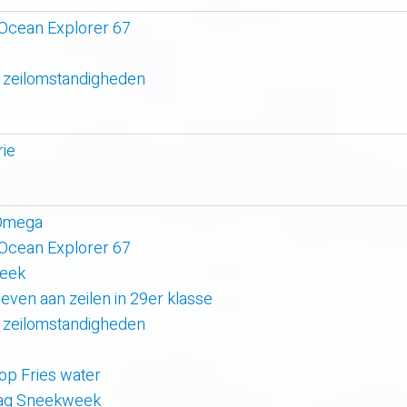
 Ocean Explorer 67
 zeilomstandigheden
rie
 Omega
 Ocean Explorer 67
week
even aan zeilen in 29er klasse
 zeilomstandigheden
 op Fries water
 dag Sneekweek