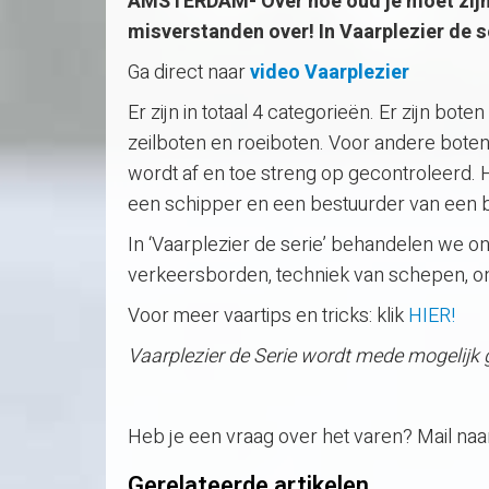
AMSTERDAM- Over hoe oud je moet zijn 
misverstanden over! In Vaarplezier de ser
Ga direct naar
video Vaarplezier
Er zijn in totaal 4 categorieën. Er zijn bote
zeilboten en roeiboten. Voor andere boten 
wordt af en toe streng op gecontroleerd. He
een schipper en een bestuurder van een b
In ‘Vaarplezier de serie’ behandelen we 
verkeersborden, techniek van schepen, o
Voor meer vaartips en tricks: klik
HIER!
Vaarplezier de Serie wordt mede mogelijk
Heb je een vraag over het varen? Mail na
Gerelateerde artikelen