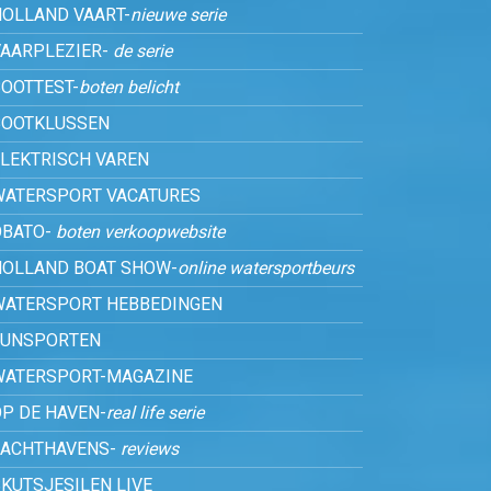
HOLLAND VAART-
nieuwe serie
VAARPLEZIER-
de serie
OOTTEST-
boten belicht
BOOTKLUSSEN
ELEKTRISCH VAREN
WATERSPORT VACATURES
OBATO-
boten verkoopwebsite
HOLLAND BOAT SHOW-
online watersportbeurs
WATERSPORT HEBBEDINGEN
FUNSPORTEN
WATERSPORT-MAGAZINE
P DE HAVEN-
real life serie
JACHTHAVENS-
reviews
KUTSJESILEN LIVE