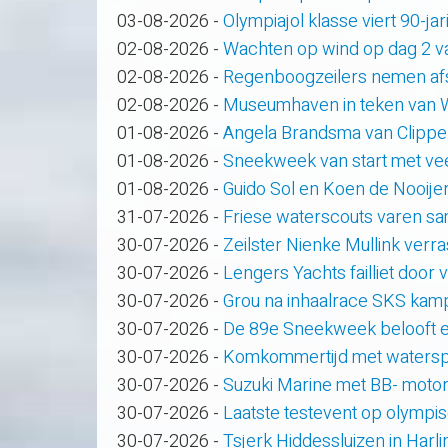
03-08-2026
-
Olympiajol klasse viert 90-ja
02-08-2026
-
Wachten op wind op dag 2 
02-08-2026
-
Regenboogzeilers nemen af
02-08-2026
-
Museumhaven in teken van
01-08-2026
-
Angela Brandsma van Clippe
01-08-2026
-
Sneekweek van start met veel
01-08-2026
-
Guido Sol en Koen de Nooije
31-07-2026
-
Friese waterscouts varen s
30-07-2026
-
Zeilster Nienke Mullink verras
30-07-2026
-
Lengers Yachts failliet door
30-07-2026
-
Grou na inhaalrace SKS kam
30-07-2026
-
De 89e Sneekweek belooft e
30-07-2026
-
Komkommertijd met waterspo
30-07-2026
-
Suzuki Marine met BB- motor
30-07-2026
-
Laatste testevent op olympi
30-07-2026
-
Tsjerk Hiddessluizen in Har