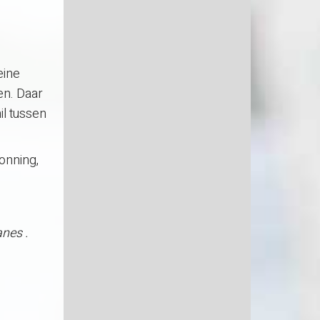
eine
en. Daar
il tussen
onning,
nes .