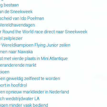
rig bestaan
van de Sneekweek
scheid van Ido Poelman
 Wereldhavendagen
r Round the World race direct naar Sneekweek
 zeilplezier
r Wereldkampioen Flying Junior zeilen
amen naar Nawaka
t met vierde plaats in Mini Atlantique
 veranderende markt
pioen
en geweldig zeilfeest te worden
rt in hoofdrol
en opnieuw marktleider in Nederland
sch wedstrijdwater LA
lingen minder vaak bediend