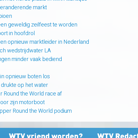
 veranderende markt
pioen
en geweldig zeilfeest te worden
rt in hoofdrol
en opnieuw marktleider in Nederland
sch wedstrijdwater LA
lingen minder vaak bediend
uin opnieuw boten los
e drukte op het water
er Round the World race af
oor zijn motorboot
lipper Round the World podium