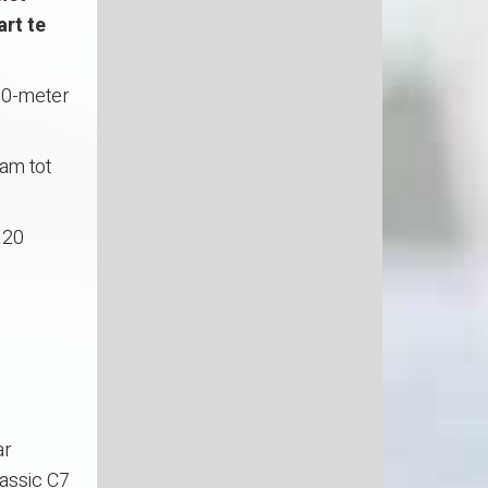
rt te
10-meter
am tot
 20
ar
lassic C7