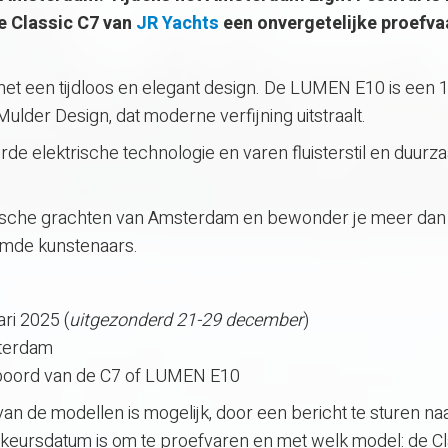
e Classic C7 van
JR Yachts
een onvergetelijke proefvaa
met een tijdloos en elegant design. De LUMEN E10 is een 
ulder Design, dat moderne verfijning uitstraalt.
e elektrische technologie en varen fluisterstil en duurza
onische grachten van Amsterdam en bewonder je meer dan
oemde kunstenaars.
ri 2025 (
uitgezonderd 21-29 december
)
sterdam
n boord van de C7 of LUMEN E10
n de modellen is mogelijk, door een bericht te sturen na
orkeursdatum is om te proefvaren en met welk model: de C