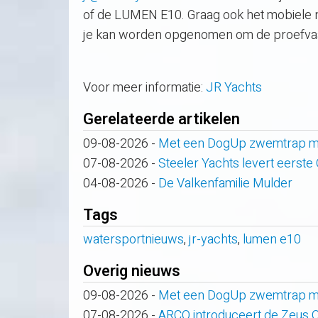
of de LUMEN E10. Graag ook het mobiele 
je kan worden opgenomen om de proefvaar
Voor meer informatie:
JR Yachts
Gerelateerde artikelen
09-08-2026
-
Met een DogUp zwemtrap maa
07-08-2026
-
Steeler Yachts levert eerste
04-08-2026
-
De Valkenfamilie Mulder
Tags
watersportnieuws
,
jr-yachts
,
lumen e10
Overig nieuws
09-08-2026
-
Met een DogUp zwemtrap maa
07-08-2026
-
ARCO introduceert de Zeus