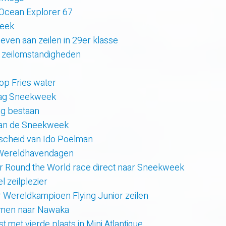
 Ocean Explorer 67
week
even aan zeilen in 29er klasse
 zeilomstandigheden
 op Fries water
 dag Sneekweek
rig bestaan
van de Sneekweek
scheid van Ido Poelman
 Wereldhavendagen
r Round the World race direct naar Sneekweek
 zeilplezier
r Wereldkampioen Flying Junior zeilen
amen naar Nawaka
t met vierde plaats in Mini Atlantique