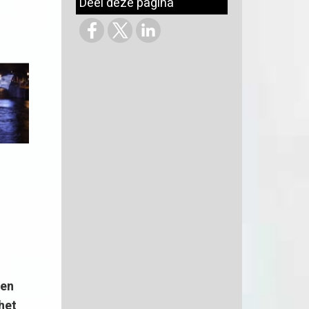
Deel deze pagina
 en
het