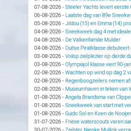
07-08-2026
-
Steeler Yachts levert eerste
06-08-2026
-
Laatste dag van 89e Sneek
05-08-2026
-
Jildou (15) en Emma (14) pro
04-08-2026
-
Sneekweek dag 4 met ideale
04-08-2026
-
De Valkenfamilie Mulder
04-08-2026
-
Duitse Piratklasse debuteert
03-08-2026
-
Volop zeilplezier op derde
03-08-2026
-
Olympiajol klasse viert 90-ja
02-08-2026
-
Wachten op wind op dag 2 
02-08-2026
-
Regenboogzeilers nemen af
02-08-2026
-
Museumhaven in teken van
01-08-2026
-
Angela Brandsma van Clippe
01-08-2026
-
Sneekweek van start met veel
01-08-2026
-
Guido Sol en Koen de Nooije
31-07-2026
-
Friese waterscouts varen s
30-07-2026
-
Zeilster Nienke Mullink verras