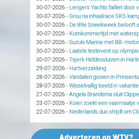
30-07-2026
-
Lengers Yachts failliet door
30-07-2026
-
Grou na inhaalrace SKS kam
30-07-2026
-
De 89e Sneekweek belooft e
30-07-2026
-
Komkommertijd met waterspo
30-07-2026
-
Suzuki Marine met BB- motor
30-07-2026
-
Laatste testevent op olympi
30-07-2026
-
Tsjerk Hiddessluizen in Har
29-07-2026
-
Hartverzakking
28-07-2026
-
Vandalen gooien in Prinsent
28-07-2026
-
Wisselvallig beeld in vakanti
27-07-2026
-
Angela Brandsma sluit Clipp
23-07-2026
-
Koen zoekt een vaarmaatje v
22-07-2026
-
Nederlands duo strijdt om C