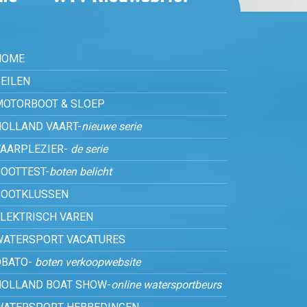
HOME
EILEN
MOTORBOOT & SLOEP
HOLLAND VAART-
nieuwe serie
VAARPLEZIER-
de serie
OOTTEST-
boten belicht
BOOTKLUSSEN
ELEKTRISCH VAREN
WATERSPORT VACATURES
OBATO-
boten verkoopwebsite
HOLLAND BOAT SHOW-
online watersportbeurs