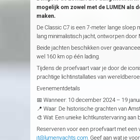
mogelijk om zowel met de LUMEN als d
maken.
De Classic C7 is een 7-meter lange sloep 
lang minimalistisch jacht, ontworpen door M
Beide jachten beschikken over geavanceerd
wel 160 km op één lading.
Tijdens de proefvaart vaar je door de ic
prachtige lichtinstallaties van wereldber
Evenementdetails
📅 Wanneer: 10 december 2024 – 19 janua
📍 Waar: De historische grachten van Am
🎨 Wat: Een unieke lichtkunstervaring aa
Reserveren voor een proefvaart met een va
jt@lumenyachts.com
. Geef aan wat je vo