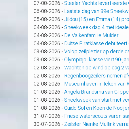
07-08-2026
-
Steeler Yachts levert eerste
06-08-2026
-
Laatste dag van 89e Sneek
05-08-2026
-
Jildou (15) en Emma (14) pro
04-08-2026
-
Sneekweek dag 4 met ideale
04-08-2026
-
De Valkenfamilie Mulder
04-08-2026
-
Duitse Piratklasse debuteert
03-08-2026
-
Volop zeilplezier op derde
03-08-2026
-
Olympiajol klasse viert 90-ja
02-08-2026
-
Wachten op wind op dag 2 
02-08-2026
-
Regenboogzeilers nemen af
02-08-2026
-
Museumhaven in teken van
01-08-2026
-
Angela Brandsma van Clippe
01-08-2026
-
Sneekweek van start met veel
01-08-2026
-
Guido Sol en Koen de Nooije
31-07-2026
-
Friese waterscouts varen s
30-07-2026
-
Zeilster Nienke Mullink verras