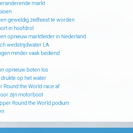
 veranderende markt
pioen
en geweldig zeilfeest te worden
rt in hoofdrol
en opnieuw marktleider in Nederland
sch wedstrijdwater LA
lingen minder vaak bediend
uin opnieuw boten los
e drukte op het water
er Round the World race af
oor zijn motorboot
lipper Round the World podium
en