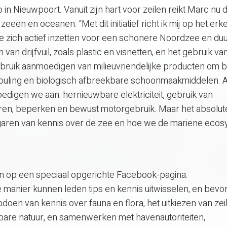
lub in Nieuwpoort. Vanuit zijn hart voor zeilen reikt Marc nu
eeën en oceanen. “Met dit initiatief richt ik mij op het er
ie zich actief inzetten voor een schonere Noordzee en d
 van drijfvuil, zoals plastic en visnetten, en het gebruik va
bruik aanmoedigen van milieuvriendelijke producten om b
fouling en biologisch afbreekbare schoonmaakmiddelen. A
edigen we aan: hernieuwbare elektriciteit, gebruik van
en, beperken en bewust motorgebruik. Maar het absolut
rgaren van kennis over de zee en hoe we de mariene eco
n op een speciaal opgerichte Facebook-pagina:
manier kunnen leden tips en kennis uitwisselen, en bevo
oen van kennis over fauna en flora, het uitkiezen van zei
are natuur, en samenwerken met havenautoriteiten,