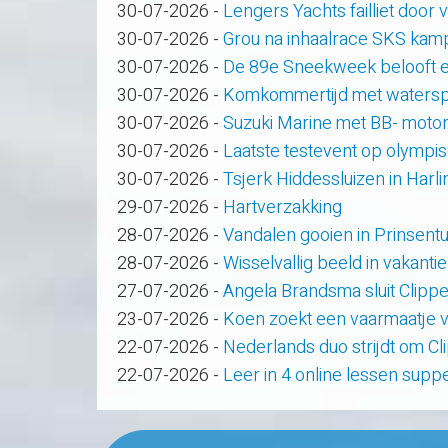
30-07-2026
-
Lengers Yachts failliet door
30-07-2026
-
Grou na inhaalrace SKS kam
30-07-2026
-
De 89e Sneekweek belooft e
30-07-2026
-
Komkommertijd met waterspo
30-07-2026
-
Suzuki Marine met BB- motor
30-07-2026
-
Laatste testevent op olympi
30-07-2026
-
Tsjerk Hiddessluizen in Har
29-07-2026
-
Hartverzakking
28-07-2026
-
Vandalen gooien in Prinsent
28-07-2026
-
Wisselvallig beeld in vakanti
27-07-2026
-
Angela Brandsma sluit Clipp
23-07-2026
-
Koen zoekt een vaarmaatje v
22-07-2026
-
Nederlands duo strijdt om C
22-07-2026
-
Leer in 4 online lessen supp