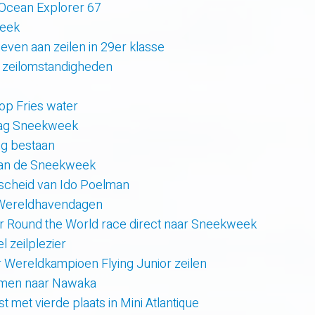
 Ocean Explorer 67
week
even aan zeilen in 29er klasse
 zeilomstandigheden
 op Fries water
 dag Sneekweek
rig bestaan
van de Sneekweek
scheid van Ido Poelman
 Wereldhavendagen
r Round the World race direct naar Sneekweek
 zeilplezier
r Wereldkampioen Flying Junior zeilen
amen naar Nawaka
t met vierde plaats in Mini Atlantique