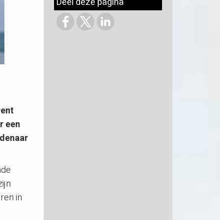
Deel deze pagina
rent
r een
ndenaar
nde
ijn
ren in