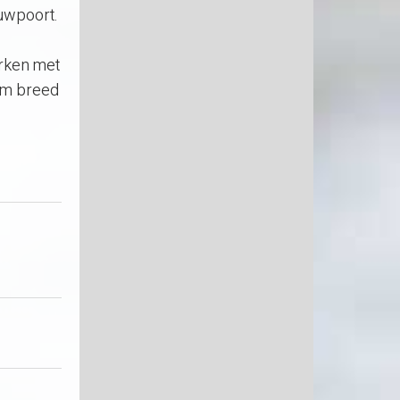
uwpoort.
rken met
eem breed