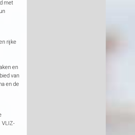
nd met
hun
n rijke
maken en
bied van
na en de
e
. VLIZ-