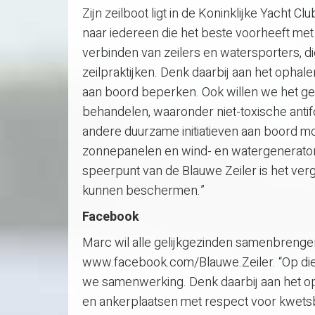
Zijn zeilboot ligt in de Koninklijke Yacht C
naar iedereen die het beste voorheeft met z
verbinden van zeilers en watersporters, d
zeilpraktijken. Denk daarbij aan het ophalen
aan boord beperken. Ook willen we het ge
behandelen, waaronder niet-toxische anti
andere duurzame initiatieven aan boord mo
zonnepanelen en wind- en watergenerator
speerpunt van de Blauwe Zeiler is het ve
kunnen beschermen.”
Facebook
Marc wil alle gelijkgezinden samenbrenge
www.facebook.com/Blauwe.Zeiler. “Op die 
we samenwerking. Denk daarbij aan het opd
en ankerplaatsen met respect voor kwetsb