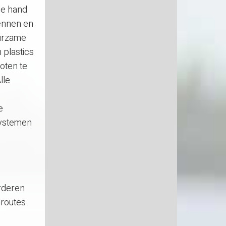
 de hand
kennen en
uurzame
n plastics
oten te
lle
e
systemen
rderen
lroutes