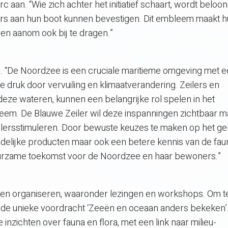
c aan. “Wie zich achter het initiatief schaart, wordt beloo
ers aan hun boot kunnen bevestigen. Dit embleem maakt 
en aanom ook bij te dragen.”
n. “De Noordzee is een cruciale maritieme omgeving met ee
e druk door vervuiling en klimaatverandering. Zeilers en
deze wateren, kunnen een belangrijke rol spelen in het
eem. De Blauwe Zeiler wil deze inspanningen zichtbaar 
ersstimuleren. Door bewuste keuzes te maken op het ge
ndelijke producten maar ook een betere kennis van de fau
duurzame toekomst voor de Noordzee en haar bewoners.”
eiten organiseren, waaronder lezingen en workshops. Om t
ur de unieke voordracht ‘Zeeën en oceaan anders bekeken’
nzichten over fauna en flora, met een link naar milieu-