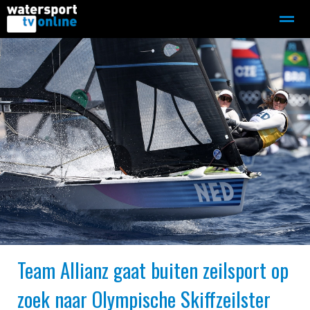
Zeilen
Motorboot-sloep
Adverteren
Redactie
Home
Contact
Bellen
Zoeken
Team Allianz gaat buiten zeilsport op
zoek naar Olympische Skiffzeilster