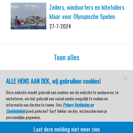
Zeilers, windsurfers en kitefoilers
klaar voor Olympische Spelen
27-7-2024
Toon alles
ALLE HENS AAN DEK, wij gebruiken cookies!
watersport-tv
Lemmer
Deze website maakt gebruik van cookies om de website te analyseren, te
verbeteren, om het gebruik van social media mogelijk te maken en
informatie van derden te tonen. Ons
Privacy Verklaring en
Cookiebeleid
goed gelezen? Surf lekker verder, wij beschermen je
Open desktopversie
persoonlijke gegevens.
Laat deze melding niet meer zien
SdH Vormgeving |
Ziber DS4
Veel kijkplezier met Watersport TV Beleving & Nieuws!