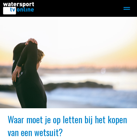
Zeilen
Motorboot-sloep
Adverteren
Redactie
Home
Contact
Bellen
Zoeken
Waar moet je op letten bij het kopen
van een wetsuit?