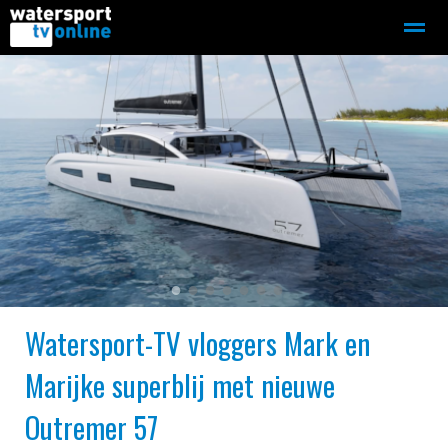
Zeilen
Motorboot-sloep
Adverteren
Redactie
Home
Contact
Bellen
Zoeken
●
●
●
●
●
●
●
Watersport-TV vloggers Mark en
Marijke superblij met nieuwe
Outremer 57