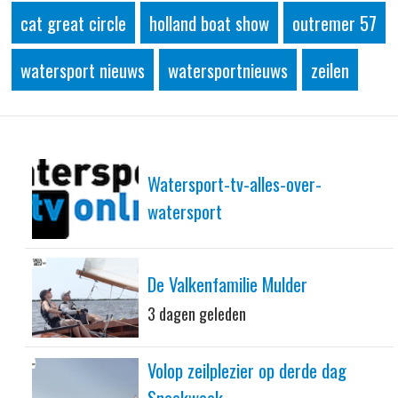
cat great circle
holland boat show
outremer 57
watersport nieuws
watersportnieuws
zeilen
Watersport-tv-alles-over-
watersport
De Valkenfamilie Mulder
3 dagen geleden
Volop zeilplezier op derde dag
Sneekweek