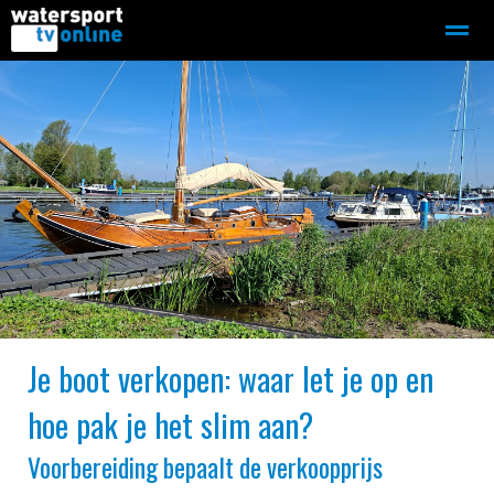
Zeilen
Motorboot-sloep
Adverteren
Redactie
Home
Contact
Bellen
Zoeken
Je boot verkopen: waar let je op en
hoe pak je het slim aan?
Voorbereiding bepaalt de verkoopprijs