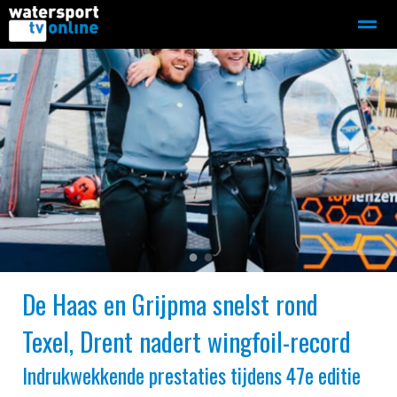
Zeilen
Motorboot-sloep
Adverteren
Redactie
Home
Contact
Bellen
Zoeken
●
●
De Haas en Grijpma snelst rond
Texel, Drent nadert wingfoil-record
Indrukwekkende prestaties tijdens 47e editie