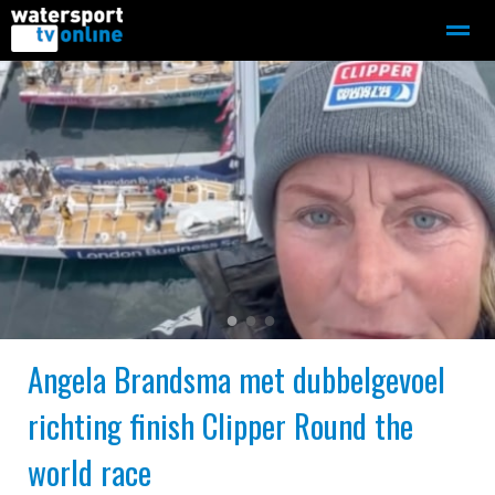
Zeilen
Motorboot-sloep
Adverteren
Redactie
Home
Contact
Bellen
Zoeken
●
●
●
Angela Brandsma met dubbelgevoel
richting finish Clipper Round the
world race