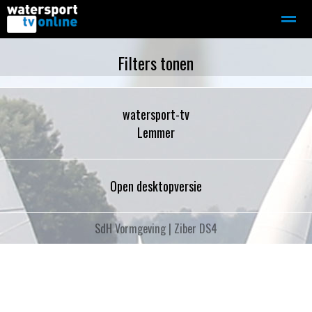
Zeilen
Motorboot-sloep
Adverteren
Redactie
Filters tonen
watersport-tv
Home
Contact
Bellen
Zoeken
Lemmer
Open desktopversie
SdH Vormgeving |
Ziber DS4