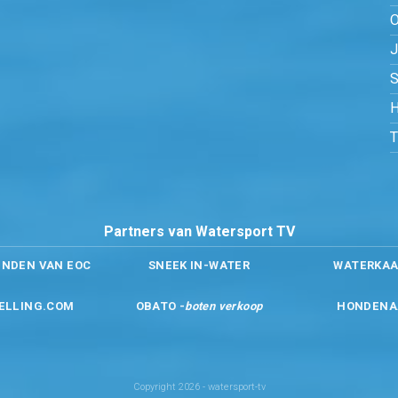
O
S
H
Partners van Watersport TV
ENDEN VAN EOC
SNEEK IN-WATER
WATERKAA
ELLING.COM
OBATO -
boten verkoop
HONDENA
Copyright 2026 - watersport-tv