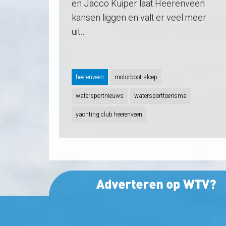
en Jacco Kuiper laat Heerenveen
kansen liggen en valt er veel meer
uit…
heerenveen
motorboot-sloep
watersportnieuws
watersporttoerisma
yachting club heerenveen