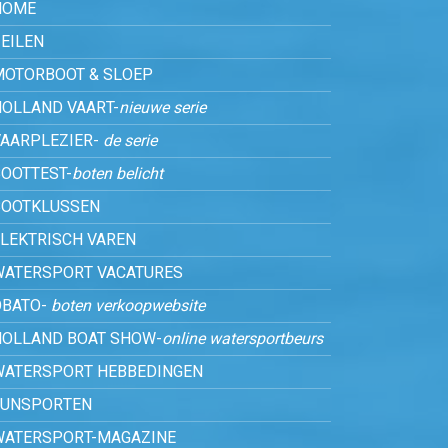
HOME
EILEN
MOTORBOOT & SLOEP
HOLLAND VAART-
nieuwe serie
VAARPLEZIER-
de serie
OOTTEST-
boten belicht
BOOTKLUSSEN
ELEKTRISCH VAREN
WATERSPORT VACATURES
OBATO-
boten verkoopwebsite
HOLLAND BOAT SHOW-
online watersportbeurs
WATERSPORT HEBBEDINGEN
FUNSPORTEN
WATERSPORT-MAGAZINE