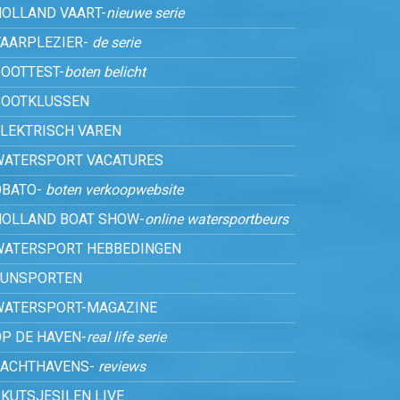
HOLLAND VAART-
nieuwe serie
VAARPLEZIER-
de serie
OOTTEST-
boten belicht
BOOTKLUSSEN
ELEKTRISCH VAREN
WATERSPORT VACATURES
OBATO-
boten verkoopwebsite
HOLLAND BOAT SHOW-
online watersportbeurs
WATERSPORT HEBBEDINGEN
FUNSPORTEN
WATERSPORT-MAGAZINE
P DE HAVEN-
real life serie
JACHTHAVENS-
reviews
KUTSJESILEN LIVE