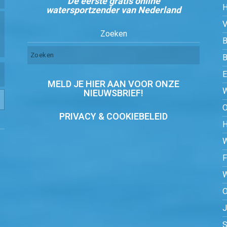
De eerste gratis online
watersportzender van Nederland
Zoeken
B
MELD JE HIER AAN VOOR ONZE
NIEUWSBRIEF!
PRIVACY & COOKIEBELEID
O
S