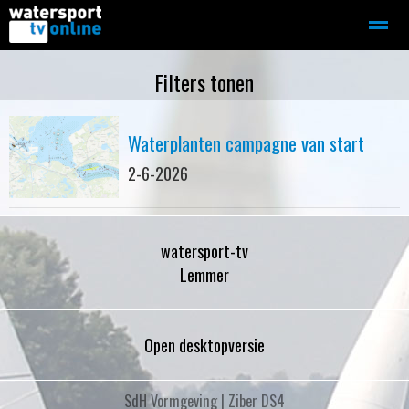
Zeilen
Motorboot-sloep
Adverteren
Redactie
Filters tonen
Waterplanten campagne van start
Home
Contact
Bellen
Zoeken
2-6-2026
watersport-tv
Lemmer
Open desktopversie
SdH Vormgeving |
Ziber DS4