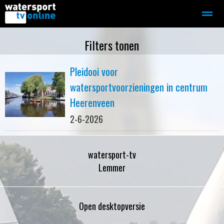
Zeilen
Motorboot-sloep
Adverteren
Redactie
Filters tonen
Pleidooi voor
Home
Contact
Bellen
Zoeken
watersportvoorzieningen in centrum
Heerenveen
2-6-2026
watersport-tv
Lemmer
Open desktopversie