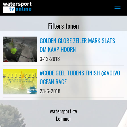
Zeilen
Motorboot-sloep
Adverteren
Redactie
Filters tonen
GOLDEN GLOBE ZEILER MARK SLATS
Home
Contact
Bellen
Zoeken
OM KAAP HOORN
3-12-2018
#CODE GEEL TIJDENS FINISH @VOLVO
OCEAN RACE
23-6-2018
watersport-tv
Lemmer