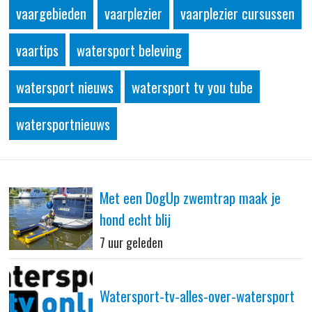
vaargebieden
vaarplezier
vaarplezier cursussen
vaartips
watersport beleving
watersport nieuws
watersport tv you tube
watersportnieuws
Met een DogUp zwemtrap maak je
hond echt blij
7 uur geleden
Watersport-tv-alles-over-watersport