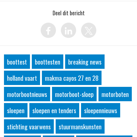
Deel dit bericht
boottest
boottesten
breaking news
holland vaart
makma cayos 27 en 28
motorbootnieuws
motorboot-sloep
motorboten
sloepen
sloepen en tenders
sloepennieuws
stichting vaarwens
stuurmanskunsten