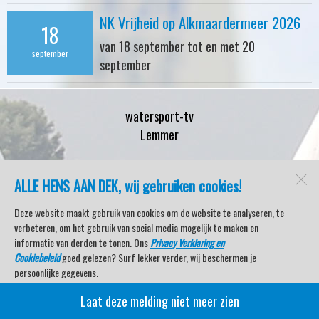
NK Vrijheid op Alkmaardermeer 2026
18
van 18 september tot en met 20
september
september
watersport-tv
Lemmer
ALLE HENS AAN DEK, wij gebruiken cookies!
Open desktopversie
Deze website maakt gebruik van cookies om de website te analyseren, te
verbeteren, om het gebruik van social media mogelijk te maken en
SdH Vormgeving |
Ziber DS4
informatie van derden te tonen. Ons
Privacy Verklaring en
Cookiebeleid
goed gelezen? Surf lekker verder, wij beschermen je
persoonlijke gegevens.
Laat deze melding niet meer zien
Veel kijkplezier met Watersport TV Beleving & Nieuws!