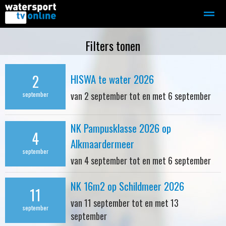
Zeilen
Motorboot-sloep
Adverteren
Redactie
Filters tonen
2
HISWA te water 2026
Home
Contact
Bellen
Zoeken
van 2 september tot en met 6 september
september
NK Pampusklasse 2026 op
4
Alkmaardermeer
september
van 4 september tot en met 6 september
NK 16m2 op Schildmeer 2026
11
van 11 september tot en met 13
september
september