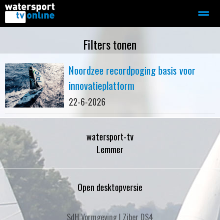
Zeilen
Motorboot-sloep
Adverteren
Redactie
Filters tonen
Noordzee recordpoging basis voor
Home
Contact
Bellen
Zoeken
innovatieplatform
22-6-2026
watersport-tv
Lemmer
Open desktopversie
SdH Vormgeving |
Ziber DS4