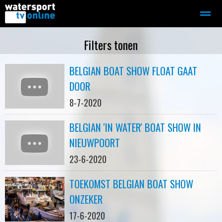
Zeilen
Motorboot-sloep
Adverteren
Redactie
Filters tonen
BELGIAN BOAT SHOW FLOAT GAAT
Home
Contact
Bellen
Zoeken
DOOR
8-7-2020
BELGIAN 'IN WATER' BOAT SHOW IN
NIEUWPOORT
23-6-2020
TOEKOMST BELGIAN BOAT SHOW
ONZEKER
17-6-2020