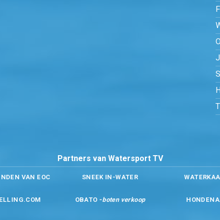
O
S
H
Partners van Watersport TV
ENDEN VAN EOC
SNEEK IN-WATER
WATERKAA
ELLING.COM
OBATO -
boten verkoop
HONDENA