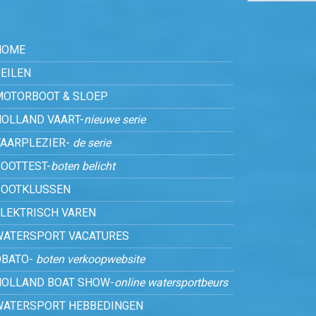
HOME
EILEN
MOTORBOOT & SLOEP
HOLLAND VAART-
nieuwe serie
VAARPLEZIER-
de serie
OOTTEST-
boten belicht
BOOTKLUSSEN
ELEKTRISCH VAREN
WATERSPORT VACATURES
OBATO-
boten verkoopwebsite
HOLLAND BOAT SHOW-
online watersportbeurs
WATERSPORT HEBBEDINGEN