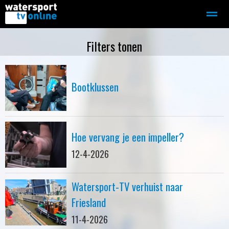
Zeilen
Motorboot-sloep
Adverteren
Redactie
Filters tonen
Home
Contact
Bellen
Zoeken
Bootklussen
Hoe vervang je een impeller?
12-4-2026
Watersport-TV verhuist naar
Friesland
11-4-2026