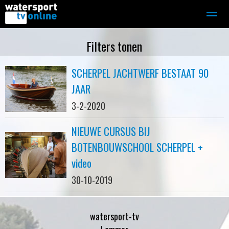
Zeilen
Motorboot-sloep
Adverteren
Redactie
Filters tonen
SCHERPEL JACHTWERF BESTAAT 90
Home
Contact
Bellen
Zoeken
JAAR
3-2-2020
NIEUWE CURSUS BIJ
BOTENBOUWSCHOOL SCHERPEL +
video
30-10-2019
watersport-tv