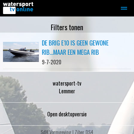
Zeilen
Motorboot-sloep
Adverteren
Redactie
Filters tonen
DE BRIG E10 IS GEEN GEWONE
Home
Contact
Bellen
Zoeken
RIB...MAAR EEN MEGA RIB
9-7-2020
watersport-tv
Lemmer
Open desktopversie
SdH Vormgeving |
Ziber DS4