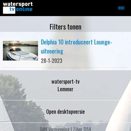
Zeilen
Motorboot-sloep
Adverteren
Redactie
Filters tonen
Delphia 10 introduceert Lounge-
Home
Contact
Bellen
Zoeken
uitvoering
28-1-2023
watersport-tv
Lemmer
Open desktopversie
SdH Vormgeving |
Ziber DS4