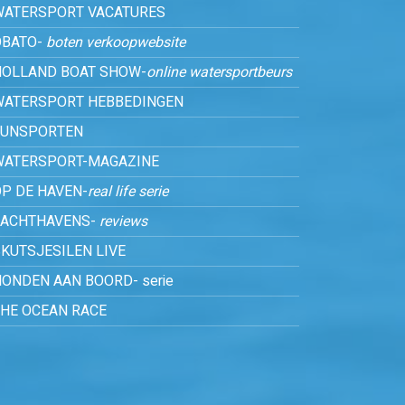
WATERSPORT VACATURES
OBATO-
boten verkoopwebsite
HOLLAND BOAT SHOW-
online watersportbeurs
WATERSPORT HEBBEDINGEN
FUNSPORTEN
WATERSPORT-MAGAZINE
P DE HAVEN-
real life serie
JACHTHAVENS-
reviews
KUTSJESILEN LIVE
ONDEN AAN BOORD- serie
THE OCEAN RACE