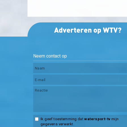
Neem contact op
Ik geef toestemming dat
watersport-tv
mijn
gegevens verwerkt.