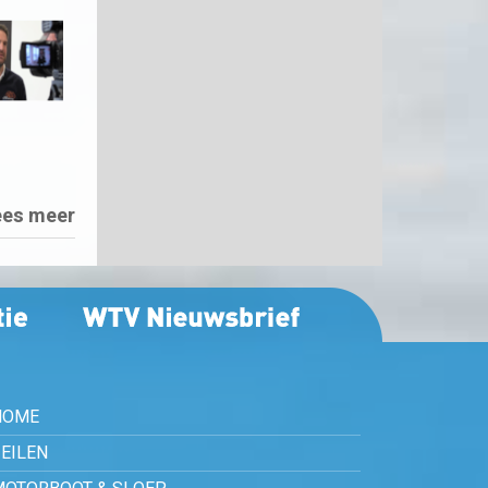
ees meer
HOME
EILEN