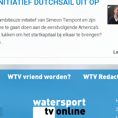
NITIATIEF DUTCHSAIL UIT OP
itieuze initiatief van Simeon Tienpont en zijn
e te gaan doen aan de eerstvolgende America’s
h lukken om het startkapitaal bij elkaar te brengen?
s…
L
Z