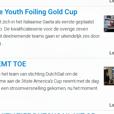
L
e Youth Foiling Gold Cup
ich in het Italiaanse Gaeta als eerste geplaatst
p. De kwalificatieserie voor de overige zeven
ht deelnemende teams gaan er uiteindelijk zes door
g…
L
EMT TOE
t team van stichting DutchSail om de
lname aan de 36ste America’s Cup neemt met de dag
 in een stroomversnelling gekomen, nu het moment
L