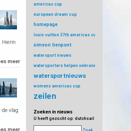
americas cup
european dream cup
homepage
louis vuitton 37th americas cup
 Hierin
simeon tienpont
watersport nieuws
ees meer
watersporters helpen oekrane
watersportnieuws
womens americas cup
zeilen
 de vlag
Zoeken in nieuws
U heeft gezocht op: dutchsail
ees meer
Zoek