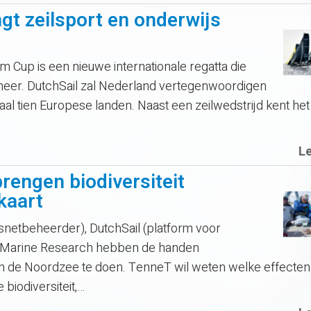
t zeilsport en onderwijs
up is een nieuwe internationale regatta die
eer. DutchSail zal Nederland vertegenwoordigen
aal tien Europese landen. Naast een zeilwedstrijd kent het
L
rengen biodiversiteit
kaart
itsnetbeheerder), DutchSail (platform voor
n Marine Research hebben de handen
n de Noordzee te doen. TenneT wil weten welke effecten
biodiversiteit,…