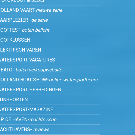
MOTORBOOT & SLOEP
HOLLAND VAART-
nieuwe serie
VAARPLEZIER-
de serie
OOTTEST-
boten belicht
BOOTKLUSSEN
ELEKTRISCH VAREN
WATERSPORT VACATURES
OBATO-
boten verkoopwebsite
HOLLAND BOAT SHOW-
online watersportbeurs
WATERSPORT HEBBEDINGEN
FUNSPORTEN
WATERSPORT-MAGAZINE
P DE HAVEN-
real life serie
JACHTHAVENS-
reviews