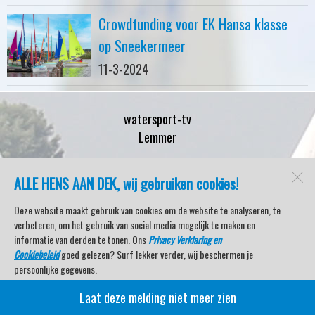
Crowdfunding voor EK Hansa klasse
op Sneekermeer
11-3-2024
watersport-tv
Lemmer
ALLE HENS AAN DEK, wij gebruiken cookies!
Open desktopversie
Deze website maakt gebruik van cookies om de website te analyseren, te
verbeteren, om het gebruik van social media mogelijk te maken en
SdH Vormgeving |
Ziber DS4
informatie van derden te tonen. Ons
Privacy Verklaring en
Cookiebeleid
goed gelezen? Surf lekker verder, wij beschermen je
persoonlijke gegevens.
Laat deze melding niet meer zien
Veel kijkplezier met Watersport TV Beleving & Nieuws!