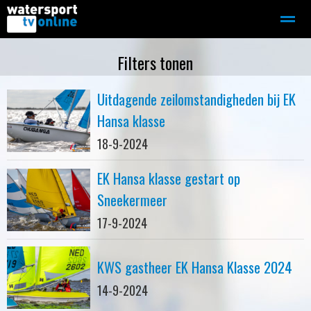
Zeilen
Motorboot-sloep
Adverteren
Redactie
Filters tonen
Uitdagende zeilomstandigheden bij EK
Home
Contact
Bellen
Zoeken
Hansa klasse
18-9-2024
EK Hansa klasse gestart op
Sneekermeer
17-9-2024
KWS gastheer EK Hansa Klasse 2024
14-9-2024