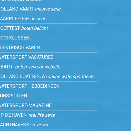
HOLLAND VAART-
nieuwe serie
VAARPLEZIER-
de serie
OOTTEST-
boten belicht
BOOTKLUSSEN
ELEKTRISCH VAREN
WATERSPORT VACATURES
OBATO-
boten verkoopwebsite
HOLLAND BOAT SHOW-
online watersportbeurs
WATERSPORT HEBBEDINGEN
FUNSPORTEN
WATERSPORT-MAGAZINE
P DE HAVEN-
real life serie
JACHTHAVENS-
reviews