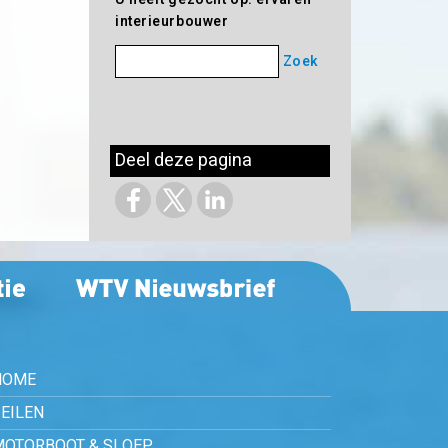
interieurbouwer
Zoek
Deel deze pagina
HOME
EILEN
MOTORBOOT & SLOEP