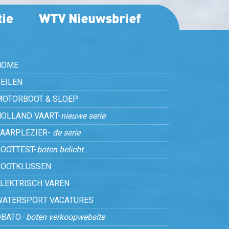
HOME
EILEN
MOTORBOOT & SLOEP
HOLLAND VAART-
nieuwe serie
VAARPLEZIER-
de serie
OOTTEST-
boten belicht
BOOTKLUSSEN
ELEKTRISCH VAREN
WATERSPORT VACATURES
OBATO-
boten verkoopwebsite