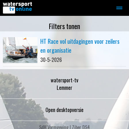
Zeilen
Motorboot-sloep
Adverteren
Redactie
Filters tonen
HT Race vol uitdagingen voor zeilers
Home
Contact
Bellen
Zoeken
en organisatie
30-5-2026
watersport-tv
Lemmer
Open desktopversie
SdH Vormgeving |
Ziber DS4