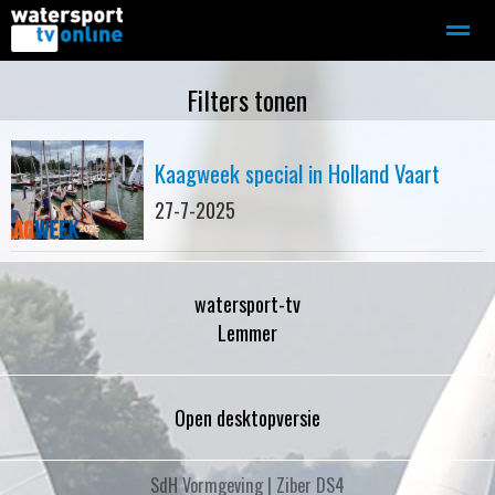
Zeilen
Motorboot-sloep
Adverteren
Redactie
Filters tonen
Kaagweek special in Holland Vaart
Home
Contact
Bellen
Zoeken
27-7-2025
watersport-tv
Lemmer
Open desktopversie
SdH Vormgeving |
Ziber DS4