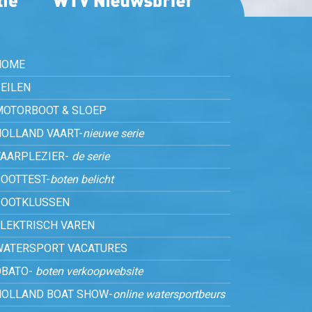
HOME
EILEN
MOTORBOOT & SLOEP
HOLLAND VAART-
nieuwe serie
VAARPLEZIER-
de serie
OOTTEST-
boten belicht
BOOTKLUSSEN
ELEKTRISCH VAREN
WATERSPORT VACATURES
OBATO-
boten verkoopwebsite
HOLLAND BOAT SHOW-
online watersportbeurs