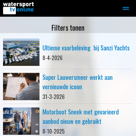
Zeilen
Motorboot-sloep
Adverteren
Redactie
Filters tonen
Ultieme vaarbeleving bij Sanzi Yachts
Home
Contact
Bellen
Zoeken
8-4-2026
Super Lauwersmeer werkt aan
vernieuwde icoon
31-3-2026
Motorboot Sneek met gevarieerd
aanbod nieuw en gebruikt
8-10-2025