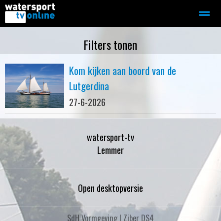
Zeilen
Motorboot-sloep
Adverteren
Redactie
Filters tonen
Kom kijken aan boord van de
Home
Contact
Bellen
Zoeken
Lutgerdina
27-6-2026
watersport-tv
Lemmer
Open desktopversie
SdH Vormgeving |
Ziber DS4