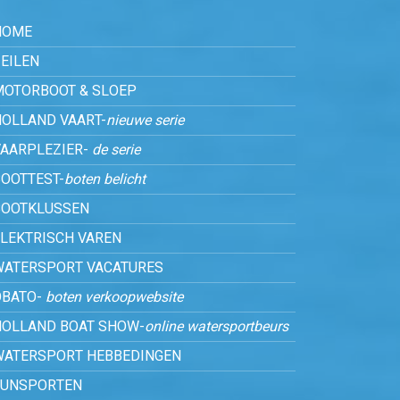
HOME
EILEN
MOTORBOOT & SLOEP
HOLLAND VAART-
nieuwe serie
VAARPLEZIER-
de serie
OOTTEST-
boten belicht
BOOTKLUSSEN
ELEKTRISCH VAREN
WATERSPORT VACATURES
OBATO-
boten verkoopwebsite
HOLLAND BOAT SHOW-
online watersportbeurs
WATERSPORT HEBBEDINGEN
FUNSPORTEN