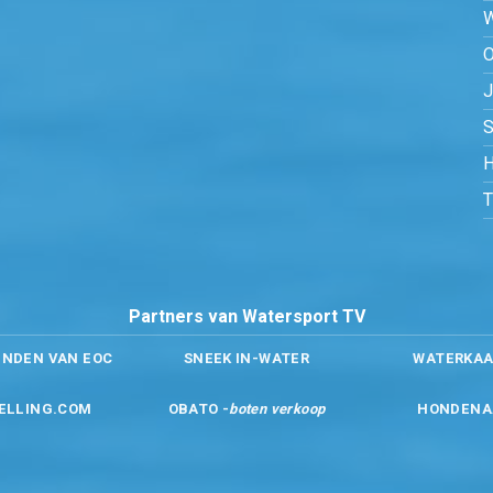
O
S
H
Partners van Watersport TV
ENDEN VAN EOC
SNEEK IN-WATER
WATERKAA
ELLING.COM
OBATO -
boten verkoop
HONDENA