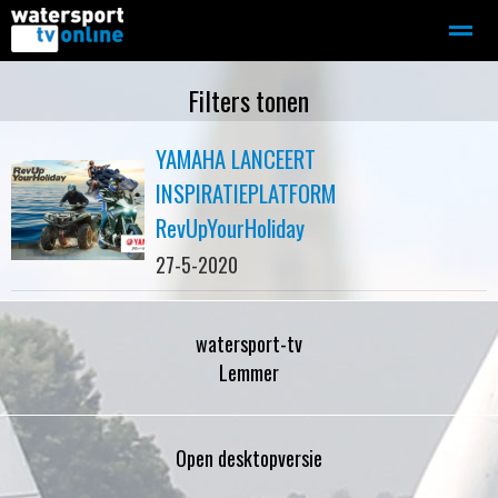
Zeilen
Motorboot-sloep
Adverteren
Redactie
Filters tonen
YAMAHA LANCEERT
Home
Contact
Bellen
Zoeken
INSPIRATIEPLATFORM
RevUpYourHoliday
27-5-2020
watersport-tv
Lemmer
Open desktopversie