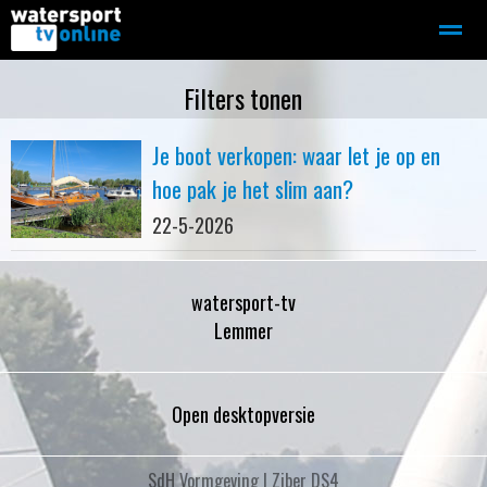
Zeilen
Motorboot-sloep
Adverteren
Redactie
Filters tonen
Je boot verkopen: waar let je op en
Home
Contact
Bellen
Zoeken
hoe pak je het slim aan?
22-5-2026
watersport-tv
Lemmer
Open desktopversie
SdH Vormgeving |
Ziber DS4