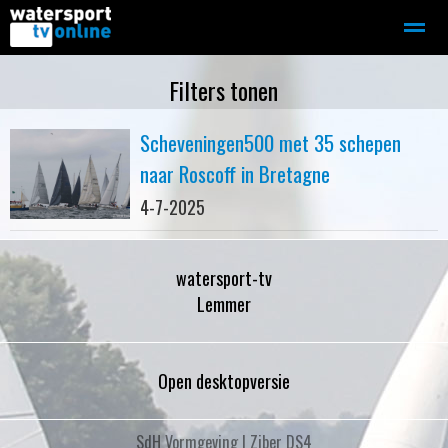
Zeilen
Motorboot-sloep
Adverteren
Redactie
Filters tonen
Scheveningen500 met 35 schepen
Home
Contact
Bellen
Zoeken
naar Roscoff in Bretagne
4-7-2025
watersport-tv
Lemmer
Open desktopversie
SdH Vormgeving |
Ziber DS4