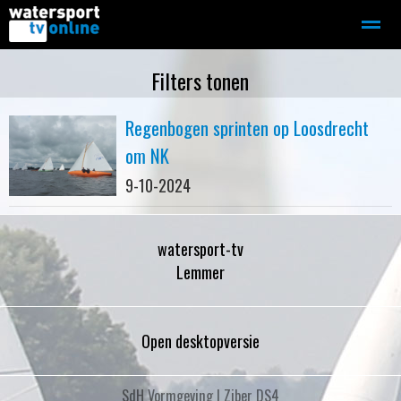
Zeilen
Motorboot-sloep
Adverteren
Redactie
Filters tonen
Regenbogen sprinten op Loosdrecht
Home
Contact
Bellen
Zoeken
om NK
9-10-2024
watersport-tv
Lemmer
Open desktopversie
SdH Vormgeving |
Ziber DS4